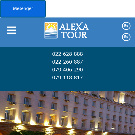
Mesenger
Ro
Booking
Ru
Oferte
022 628 888
Transport
022 260 887
079 406 290
Turism
079 118 817
Contacte
Despre
noi
Transport