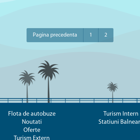
Pagina precedenta
1
2
Flota de autobuze
Turism Intern
Noutati
Statiuni Balnea
Oferte
Turism Extern