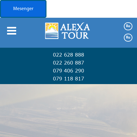
Mesenger
Ro
Booking
Ru
Предложения
022 628 888
Транспорт
022 260 887
079 406 290
Туризм
079 118 817
Контакты
О
нас
Транспорт