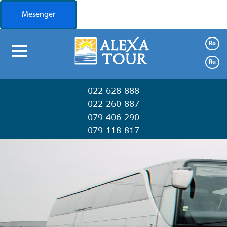
Mesenger
Ro
Booking
Ru
Предложения
022 628 888
Транспорт
022 260 887
079 406 290
Туризм
079 118 817
Контакты
О
нас
Транспорт