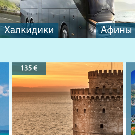
Халкидики
Афины
135
€