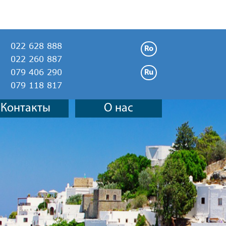
022 628 888
Ro
022 260 887
079 406 290
Ru
079 118 817
Nex
Контакты
О нас