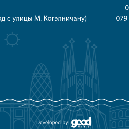
2 022 628 888 / 0
вход с улицы М. Когэлничану) 079 40
Developed by